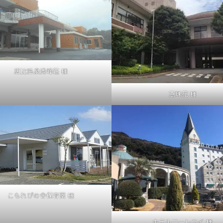
唐比温泉秀峰荘 様
恵珠苑 様
こもれびの舎保育園 様
ホテルローレライ 様