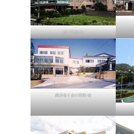
前田医院 様
愛野ありあけ病院 様