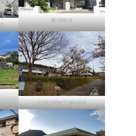
織田病院 様
様
国立諫早青少年自然の家 様